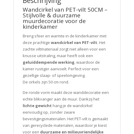
Beschrijving
Wandcirkel van PET-vilt 50CM –
Stijlvolle & duurzame
muurdecoratie voor de
kinderkamer
Breng sfeer en warmte in de kinderkamer met
deze prachtige
wandcirkel van PET-vilt
. Het
zachte viltmateriaal zorgt niet alleen voor een
knusse uitstraling, maar heeft ook een
geluiddempende werking
, waardoor de
kamer rustiger aanvoelt. Perfect voor een
gezellige slaap- of speelomgeving.
De cirkels zijn 50 cm rond.
De ronde vorm maakt deze wanddecoratie een
echte blikvanger aan de muur. Dankzij het
lichte gewicht
hang je de wandcirkel
eenvoudig op, zonder zware
bevestigingsmaterialen. Het PET-vilt is gemaakt
van gerecyclede materialen, waardoor je kiest
voor een
duurzame en milieuvriendelijke