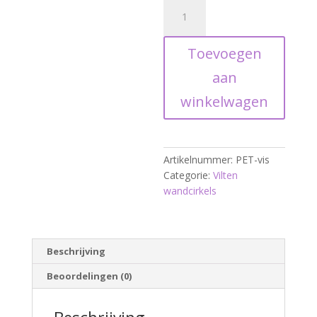
Vilten
wandcirkel
vis
Toevoegen
aantal
aan
winkelwagen
Artikelnummer:
PET-vis
Categorie:
Vilten
wandcirkels
Beschrijving
Beoordelingen (0)