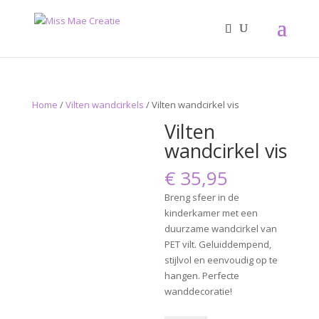
Home
/
Vilten wandcirkels
/ Vilten wandcirkel vis
Vilten
wandcirkel vis
€
35,95
Breng sfeer in de
kinderkamer met een
duurzame wandcirkel van
PET vilt. Geluiddempend,
stijlvol en eenvoudig op te
hangen. Perfecte
wanddecoratie!