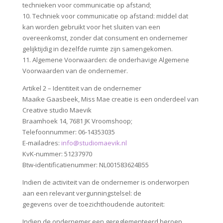
technieken voor communicatie op afstand;
10. Techniek voor communicatie op afstand: middel dat
kan worden gebruikt voor het sluiten van een
overeenkomst, zonder dat consument en ondernemer
gelijktijdig in dezelfde ruimte zijn samengekomen.
11. Algemene Voorwaarden: de onderhavige Algemene
Voorwaarden van de ondernemer.
Artikel 2 – Identiteit van de ondernemer
Maaike Gaasbeek, Miss Mae creatie is een onderdeel van
Creative studio Maevik
Braamhoek 14, 7681 JK Vroomshoop;
Telefoonnummer: 06-14353035
E-mailadres:
info@studiomaevik.nl
KvK-nummer: 51237970
Btw-identificatienummer: NL001583624B55
Indien de activiteit van de ondernemer is onderworpen
aan een relevant vergunningstelsel: de
gegevens over de toezichthoudende autoriteit:
Indien de ondernemer een gereglementeerd beroep